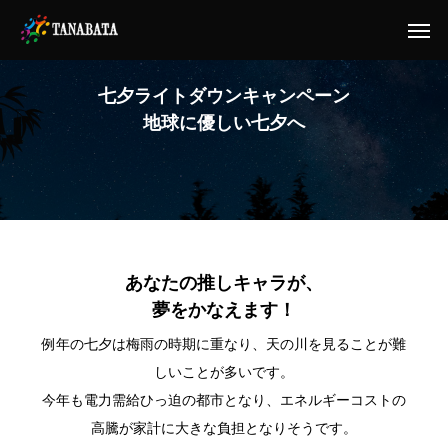
七
夕
ラ
イ
ト
ダ
ウ
ン
キ
ャ
ン
ペ
ー
ン
地
球
に
優
し
い
七
夕
へ
あなたの推しキャラが、
夢をかなえます！
例年の七夕は梅雨の時期に重なり、天の川を見ることが難
しいことが多いです。
今年も電力需給ひっ迫の都市となり、エネルギーコストの
高騰が家計に大きな負担となりそうです。