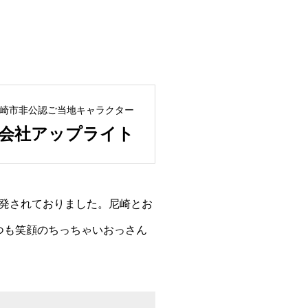
崎市非公認ご当地キャラクター
会社アップライト
発されておりました。尼崎とお
つも笑顔のちっちゃいおっさん