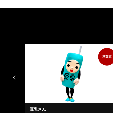
秋葉原

豆乳さん