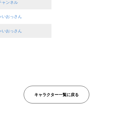
チャンネル
ゃいおっさん
ゃいおっさん
キャラクター一覧に戻る