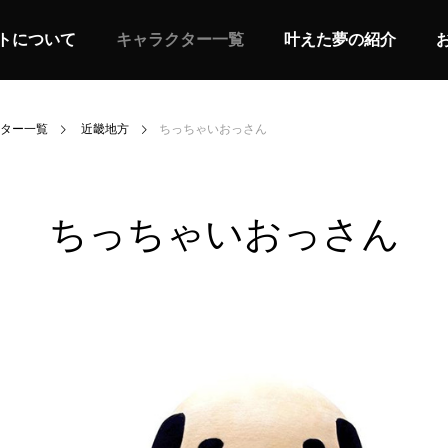
トについて
キャラクター一覧
叶えた夢の紹介
ター一覧
近畿地方
ちっちゃいおっさん
ちっちゃいおっさん