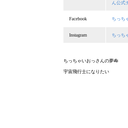
ん公式
Facebook
ちっち
Instagram
ちっち
ちっちゃいおっさんの夢🎋
宇宙飛行士になりたい