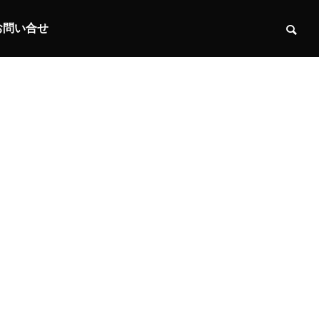
お問い合せ