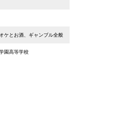
オケとお酒、ギャンブル全般
学園高等学校