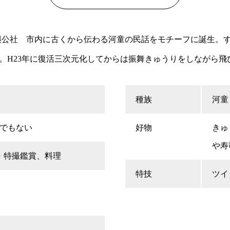
興公社 市内に古くから伝わる河童の民話をモチーフに誕生。す
。H23年に復活三次元化してからは振舞きゅうりをしながら飛
種族
河童
♀でもない
好物
きゅ
や寿
・特撮鑑賞、料理
特技
ツイ