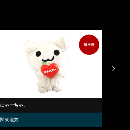
埼玉県

にゃーちゃ、
フランソ
関東地方
中部地方