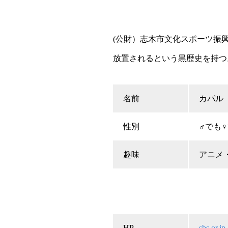
(公財）志木市文化スポーツ振
放置されるという黒歴史を持つ
名前
カパル
性別
♂でも
趣味
アニメ
HP
sbs.or.jp