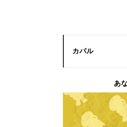
カパル
あ