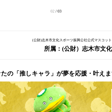
02
/
03
(公財)志木市文化スポーツ振興公社公式マスコッ
所属：(公財）志木市文
なたの「推しキャラ」が夢を応援・叶えま