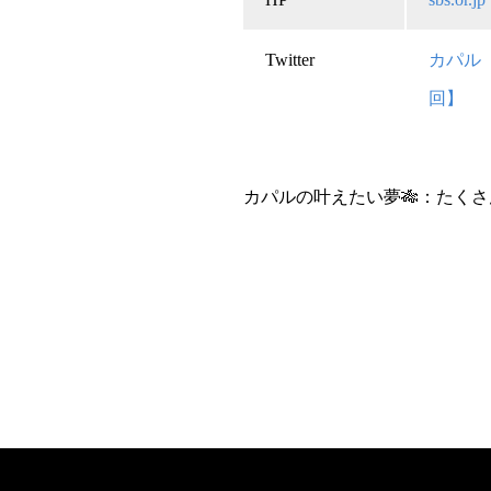
Twitter
カパル
回】
カパルの叶えたい夢🎋：たく