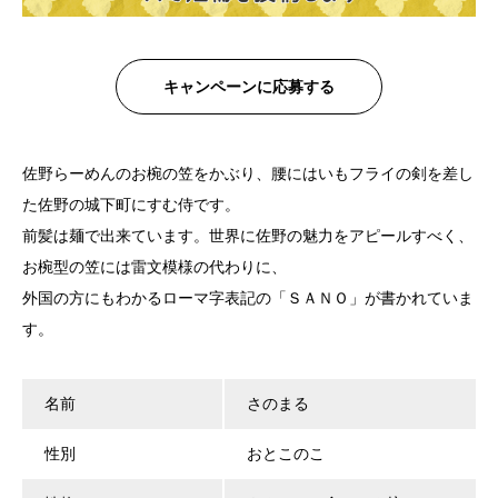
キャンペーンに応募する
佐野らーめんのお椀の笠をかぶり、腰にはいもフライの剣を差し
た
佐野の城下町にすむ侍です。
前髪は麺で出来ています。世界に佐野の魅力をアピールすべく、
お
椀型の笠には雷文模様の代わりに、
外国の方にもわかるローマ字表記の「ＳＡＮＯ」が書かれていま
す
。
名前
さのまる
性別
おとこのこ