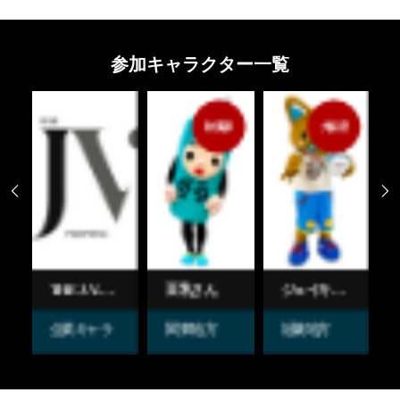
参加キャラクター一覧
秋葉原
大阪府
埼玉県


豆乳さん
ジェイキー と ずぼらちゃん
にゃーちゃ、
関東地方
近畿地方
関東地方