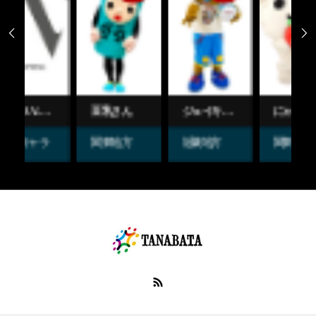


豆乳さん
ジェイキー と ずぼらちゃん
にゃーちゃ、
関東地方
近畿地方
関東地方